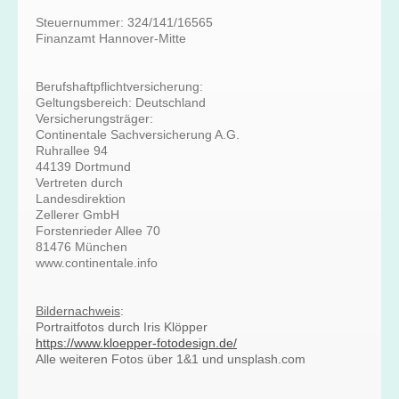
Steuernummer: 324/141/16565
Finanzamt Hannover-Mitte
Berufshaftpflichtversicherung:
Geltungsbereich: Deutschland
Versicherungsträger:
Continentale Sachversicherung A.G.
Ruhrallee 94
44139 Dortmund
Vertreten durch
Landesdirektion
Zellerer GmbH
Forstenrieder Allee 70
81476 München
www.continentale.info
Bildernachweis
:
Portraitfotos durch Iris Klöpper
https://www.kloepper-fotodesign.de/
Alle weiteren Fotos über 1&1 und unsplash.com